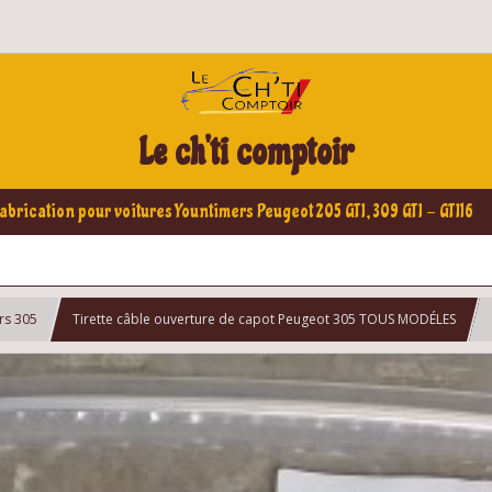
Le ch'ti comptoir
abrication pour voitures Yountimers Peugeot 205 GTI, 309 GTI - GTI16
urs 305
Tirette câble ouverture de capot Peugeot 305 TOUS MODÉLES