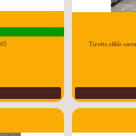
305
Tirette câble ou