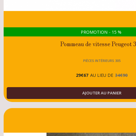
PROMOTION
-
15
%
Pommeau de vitesse Peugeot 
PIÈCES INTÉRIEURS 305
29
€
67
AU LIEU DE
34
€
90
AJOUTER AU PANIER