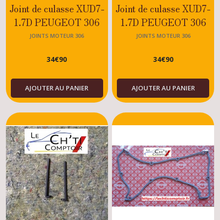
Joint de culasse XUD7-
Joint de culasse XUD7-
1.7D PEUGEOT 306
1.7D PEUGEOT 306
DIESEL 1.48MM
DIESEL 1.57MM
JOINTS MOTEUR 306
JOINTS MOTEUR 306
34
€
90
34
€
90
AJOUTER AU PANIER
AJOUTER AU PANIER