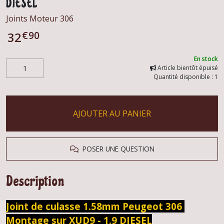
DIESEL
Joints Moteur 306
€
90
32
En stock
Article bientôt épuisé
Quantité disponible : 1
AJOUTER AU PANIER
POSER UNE QUESTION
Description
Joint de culasse 1.58mm Peugeot 306
Montage sur XUD9 - 1.9 DIESEL