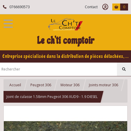
0766690573
Contact
0
Le ch'ti comptoir
Entreprise spécialisée dans la distribution de pièces détachées, refabrication pour voitures Yountimers Peugeot 205 GTI, 309 GTI - GTI16
Accueil
Peugeot 306
Moteur 306
Joints moteur 306
Joint de culasse 1.58mm Peugeot 306 XUD9 - 1.9 DIESEL