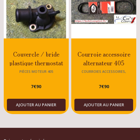
Couvercle / bride
Courroie accessoire
plastique thermostat
alternateur 405
405 MI 16
MOTEUR TU
PIÈCES MOTEUR 405
COURROIES ACCESSOIRES,
DISTRIBUTIONS ,KITS DISTRIBUTIONS
405 ...
7
€
90
7
€
90
AJOUTER AU PANIER
AJOUTER AU PANIER