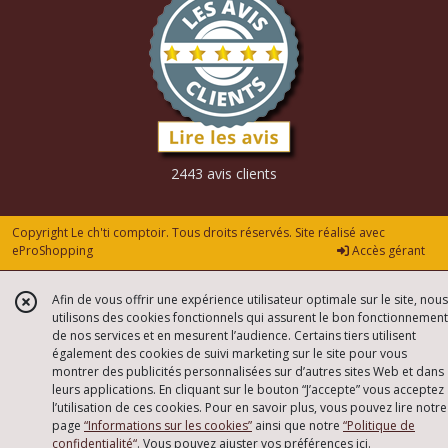
2443 avis clients
Copyright Le ch'ti comptoir. Tous droits réservés. Site réalisé avec
eProShopping
Accès gérant
Afin de vous offrir une expérience utilisateur optimale sur le site, nous
utilisons des cookies fonctionnels qui assurent le bon fonctionnement
de nos services et en mesurent l’audience. Certains tiers utilisent
également des cookies de suivi marketing sur le site pour vous
montrer des publicités personnalisées sur d’autres sites Web et dans
leurs applications. En cliquant sur le bouton “J’accepte” vous acceptez
l’utilisation de ces cookies. Pour en savoir plus, vous pouvez lire notre
page
“Informations sur les cookies”
ainsi que notre
“Politique de
confidentialité“
. Vous pouvez ajuster vos préférences
ici
.