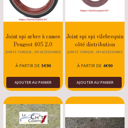
Joint spi arbre à cames
Joint spi spi vilebrequin
Peugeot 405 2.0
côté distribution
TURBO - MI16 - SRI -
Peugeot 405 T16 - MI16
JOINTS TORIQUE , SPI ACCESSOIRES
JOINTS TORIQUE , SPI ACCESSOIRES
MOTEUR 405
MOTEUR 405
1.4 (TU3) - 1.6 - 1.9 -
-SRI - SRDT
À PARTIR DE
5
€
90
À PARTIR DE
4
€
90
1.8 - 2.0 - XU5 - XU7 -
XU9 -XU10
AJOUTER AU PANIER
AJOUTER AU PANIER