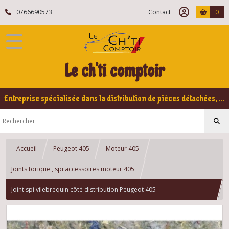
0766690573
Contact
0
Le ch'ti comptoir
Entreprise spécialisée dans la distribution de pièces détachées, refabrication pour voitures Yountimers Peugeot 205 GTI, 309 GTI - GTI16
Accueil
Peugeot 405
Moteur 405
Joints torique , spi accessoires moteur 405
Joint spi vilebrequin côté distribution Peugeot 405
MI16/SRI/T16/TURBO DIESEL/XU