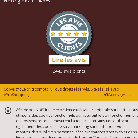
Note globale : 4,9/5
2443 avis clients
Copyright Le ch'ti comptoir. Tous droits réservés. Site réalisé avec
eProShopping
Accès gérant
Afin de vous offrir une expérience utilisateur optimale sur le site, nous
utilisons des cookies fonctionnels qui assurent le bon fonctionnement
de nos services et en mesurent l’audience. Certains tiers utilisent
également des cookies de suivi marketing sur le site pour vous
montrer des publicités personnalisées sur d’autres sites Web et dans
leurs applications. En cliquant sur le bouton “J’accepte” vous acceptez