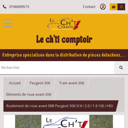
0766690573
Contact
0
Le ch'ti comptoir
Entreprise spécialisée dans la distribution de pièces détachées, refabrication pour voitures Yountimers Peugeot 205 GTI, 309 GTI - GTI16
Accueil
Peugeot 306
Train avant 306
Eléments de roue avant 306
Roulement de roue avant SNR Peugeot 306 S16 / 2.0 / 1.8 16S / HDI