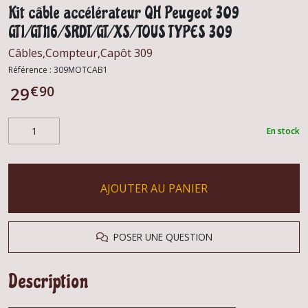
Kit câble accélérateur QH Peugeot 309
GTI/GTI16/SRDT/GT/XS/TOUS TYPES 309
Câbles,Compteur,Capôt 309
Référence :
309MOTCAB1
€
90
29
En stock
AJOUTER AU PANIER
POSER UNE QUESTION
Description