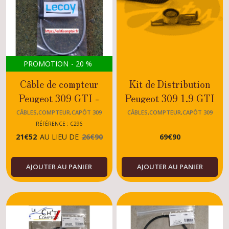
PROMOTION
-
20
%
Câble de compteur
Kit de Distribution
Peugeot 309 GTI -
Peugeot 309 1.9 GTI
GTI16
jusque 01.1992
CÂBLES,COMPTEUR,CAPÔT 309
CÂBLES,COMPTEUR,CAPÔT 309
RÉFÉRENCE : C296
21
€
52
AU LIEU DE
26
€
90
69
€
90
AJOUTER AU PANIER
AJOUTER AU PANIER