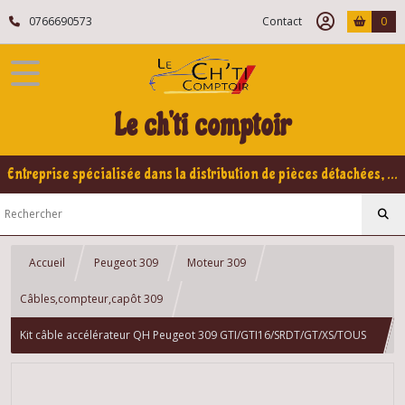
0766690573
Contact
0
Le ch'ti comptoir
Entreprise spécialisée dans la distribution de pièces détachées, refabrication pour voitures Yountimers Peugeot 205 GTI, 309 GTI - GTI16
Accueil
Peugeot 309
Moteur 309
Câbles,compteur,capôt 309
Kit câble accélérateur QH Peugeot 309 GTI/GTI16/SRDT/GT/XS/TOUS
TYPES 309