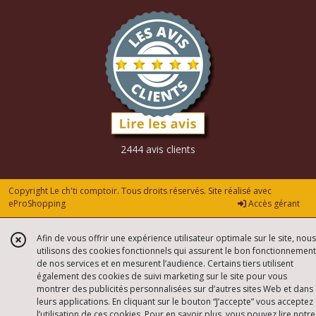
2444 avis clients
Copyright Le ch'ti comptoir. Tous droits réservés. Site réalisé avec
eProShopping
Accès gérant
Afin de vous offrir une expérience utilisateur optimale sur le site, nous
utilisons des cookies fonctionnels qui assurent le bon fonctionnement
de nos services et en mesurent l’audience. Certains tiers utilisent
également des cookies de suivi marketing sur le site pour vous
montrer des publicités personnalisées sur d’autres sites Web et dans
leurs applications. En cliquant sur le bouton “J’accepte” vous acceptez
l’utilisation de ces cookies. Pour en savoir plus, vous pouvez lire notre