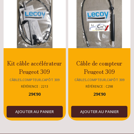
Kit câble accélérateur
Câble de compteur
Peugeot 309
Peugeot 309
GTI/GTI16/SRDT/GT/XS/TOUS
XS/GT/SRTDT Avant
CÂBLES,COMPTEUR,CAPÔT 309
CÂBLES,COMPTEUR,CAPÔT 309
TYPES 309
07/1987
RÉFÉRENCE : 2213
RÉFÉRENCE : C298
29
€
90
29
€
90
AJOUTER AU PANIER
AJOUTER AU PANIER