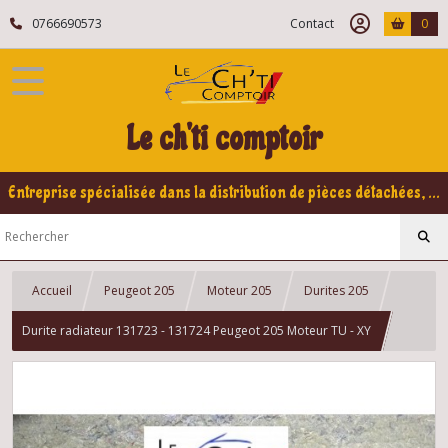
0766690573
Contact
0
Le ch'ti comptoir
Entreprise spécialisée dans la distribution de pièces détachées, refabrication pour voitures Yountimers Peugeot 205 GTI, 309 GTI - GTI16
Accueil
Peugeot 205
Moteur 205
Durites 205
Durite radiateur 131723 - 131724 Peugeot 205 Moteur TU - XY