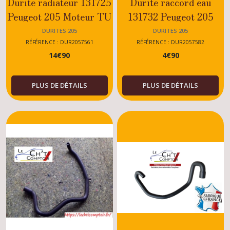
Durite radiateur 131725
Durite raccord eau
Peugeot 205 Moteur TU
131732 Peugeot 205
- XY
TU-XU-1.1-
DURITES 205
DURITES 205
1.4.1.6(carbu)
RÉFÉRENCE : DUR2057561
RÉFÉRENCE : DUR2057582
14
€
90
4
€
90
PLUS DE DÉTAILS
PLUS DE DÉTAILS