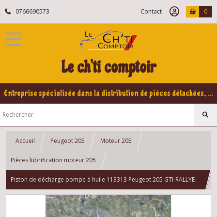
0766690573
Contact
0
Le ch'ti comptoir
Entreprise spécialisée dans la distribution de pièces détachées, refabrication pour voitures Yountimers Peugeot 205 GTI, 309 GTI - GTI16
Accueil
Peugeot 205
Moteur 205
Pièces lubrification moteur 205
Piston de décharge pompe à huile 113313 Peugeot 205 GTI-RALLYE-
DIESEL-ESSENCE-XU-TU