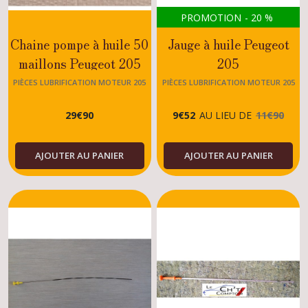
PROMOTION
-
20
%
Chaine pompe à huile 50
Jauge à huile Peugeot
maillons Peugeot 205
205
GTI 1.6 - 1.9
Rallye/XS/ROLAND
PIÈCES LUBRIFICATION MOTEUR 205
PIÈCES LUBRIFICATION MOTEUR 205
GARROS/MOTEUR TU
29
€
90
9
€
52
AU LIEU DE
11
€
90
AJOUTER AU PANIER
AJOUTER AU PANIER