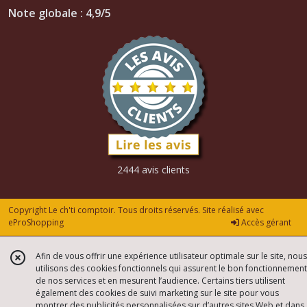
Note globale : 4,9/5
2444 avis clients
Copyright Le ch'ti comptoir. Tous droits réservés. Site réalisé avec
eProShopping
Accès gérant
Afin de vous offrir une expérience utilisateur optimale sur le site, nous
utilisons des cookies fonctionnels qui assurent le bon fonctionnement
de nos services et en mesurent l’audience. Certains tiers utilisent
également des cookies de suivi marketing sur le site pour vous
montrer des publicités personnalisées sur d’autres sites Web et dans