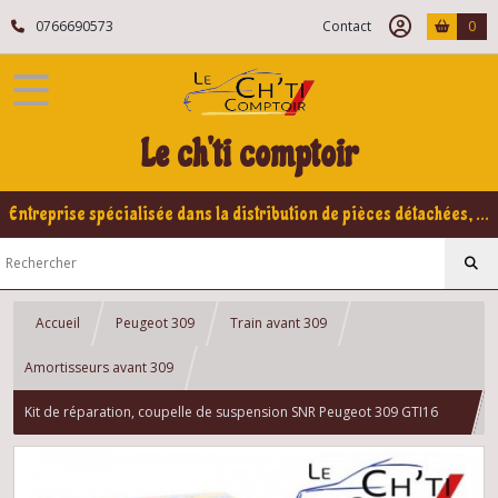
0766690573
Contact
0
Le ch'ti comptoir
Entreprise spécialisée dans la distribution de pièces détachées, refabrication pour voitures Yountimers Peugeot 205 GTI, 309 GTI - GTI16
Accueil
Peugeot 309
Train avant 309
Amortisseurs avant 309
Kit de réparation, coupelle de suspension SNR Peugeot 309 GTI16
/GTI/XS/TURBO-DIESEL/ESSENCE/TOUS MODELES