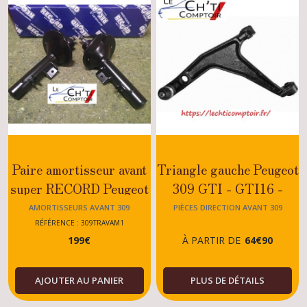
Paire amortisseur avant
Triangle gauche Peugeot
super RECORD Peugeot
309 GTI - GTI16 -
309
TURBO-DIESEL
AMORTISSEURS AVANT 309
PIÈCES DIRECTION AVANT 309
GTI/GTI16/TURBO
RÉFÉRENCE : 309TRAVAM1
199
€
À PARTIR DE
64
€
90
DIESEL
AJOUTER AU PANIER
PLUS DE DÉTAILS