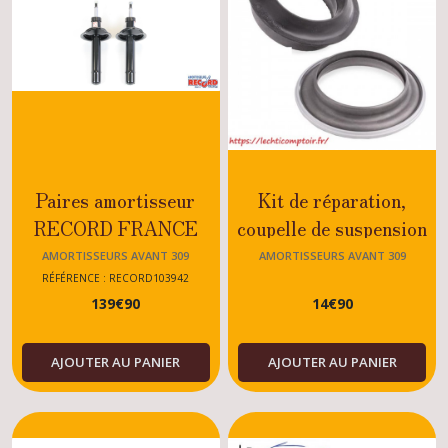
Paires amortisseur
Kit de réparation,
RECORD FRANCE
coupelle de suspension
SUPER Peugeot 309 -
Peugeot 309 GTI /
AMORTISSEURS AVANT 309
AMORTISSEURS AVANT 309
TOUS MODELES
GTI16/TURBO-
RÉFÉRENCE : RECORD103942
139
€
90
14
€
90
SAUF GTI - CTI ET
DIESEL/ESSENCE/DI
DTURBO
MODELES
AJOUTER AU PANIER
AJOUTER AU PANIER