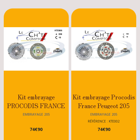
Kit embrayage
Kit embrayage Procodis
PROCODIS FRANCE
France Peugeot 205
Peugeot 205 GTI 1.9
RALLYE-XS-GT-
EMBRAYAGE 205
EMBRAYAGE 205
-1.6-DIESEL 1.7-1.9
MOTEUR TU TOUS
RÉFÉRENCE : KTE002
74
€
90
74
€
90
MODELES