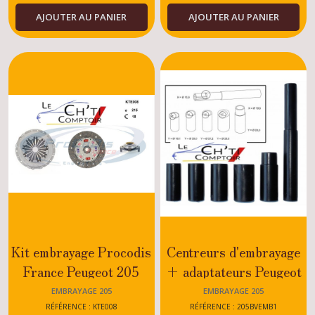
AJOUTER AU PANIER
AJOUTER AU PANIER
Kit embrayage Procodis
Centreurs d'embrayage
France Peugeot 205
+ adaptateurs Peugeot
DTURBO
205
EMBRAYAGE 205
EMBRAYAGE 205
GTI/CTI/RALLYE/DT
RÉFÉRENCE : KTE008
RÉFÉRENCE : 205BVEMB1