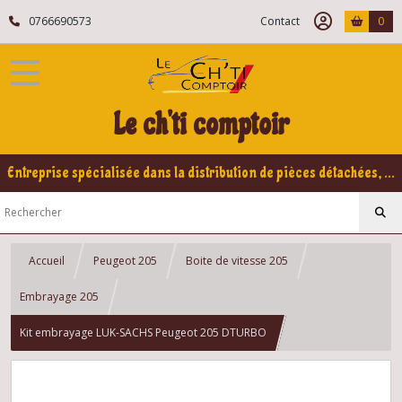
0766690573
Contact
0
Le ch'ti comptoir
Entreprise spécialisée dans la distribution de pièces détachées, refabrication pour voitures Yountimers Peugeot 205 GTI, 309 GTI - GTI16
Accueil
Peugeot 205
Boite de vitesse 205
Embrayage 205
Kit embrayage LUK-SACHS Peugeot 205 DTURBO