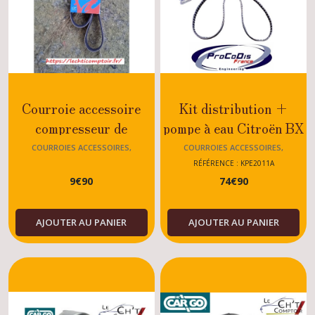
Courroie accessoire
Kit distribution +
compresseur de
pompe à eau Citroën BX
climatisation Citroën
GTI - 1.6 - 1.9 <1992
COURROIES ACCESSOIRES,
COURROIES ACCESSOIRES,
DISTRIBUTIONS ,KITS DISTRIBUTIONS
DISTRIBUTIONS ,KITS DISTRIBUTIONS
BX GTI16
RÉFÉRENCE : KPE2011A
BX ...
BX ...
9
€
90
74
€
90
AJOUTER AU PANIER
AJOUTER AU PANIER