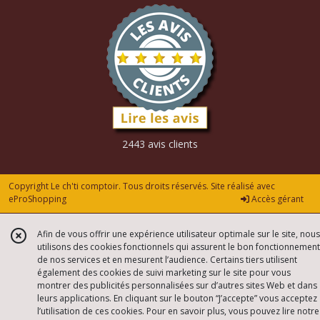
2443 avis clients
Copyright Le ch'ti comptoir. Tous droits réservés. Site réalisé avec
eProShopping
Accès gérant
Afin de vous offrir une expérience utilisateur optimale sur le site, nous
utilisons des cookies fonctionnels qui assurent le bon fonctionnement
de nos services et en mesurent l’audience. Certains tiers utilisent
également des cookies de suivi marketing sur le site pour vous
montrer des publicités personnalisées sur d’autres sites Web et dans
leurs applications. En cliquant sur le bouton “J’accepte” vous acceptez
l’utilisation de ces cookies. Pour en savoir plus, vous pouvez lire notre