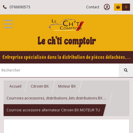
0766690573
Contact
0
Le ch'ti comptoir
Entreprise spécialisée dans la distribution de pièces détachées, refabrication pour voitures Yountimers Peugeot 205 GTI, 309 GTI - GTI16
Accueil
Citroën BX
Moteur BX
Courroies accessoires, distributions ,kits distributions BX ...
Courroie accessoire alternateur Citroën BX MOTEUR TU