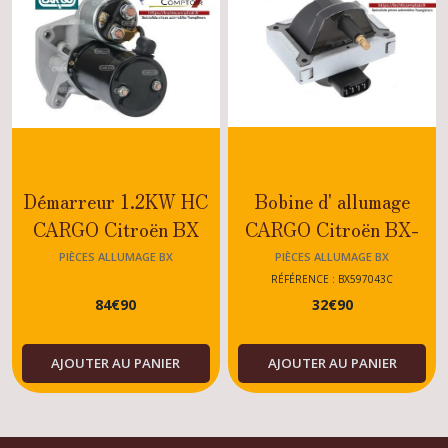
Démarreur 1.2KW HC
Bobine d' allumage
CARGO Citroën BX
CARGO Citroën BX-
Moteur TU 1.4
GTI-1.1-1.4-1.6-1.9
PIÈCES ALLUMAGE BX
PIÈCES ALLUMAGE BX
RÉFÉRENCE : BX597043C
84
€
90
32
€
90
AJOUTER AU PANIER
AJOUTER AU PANIER