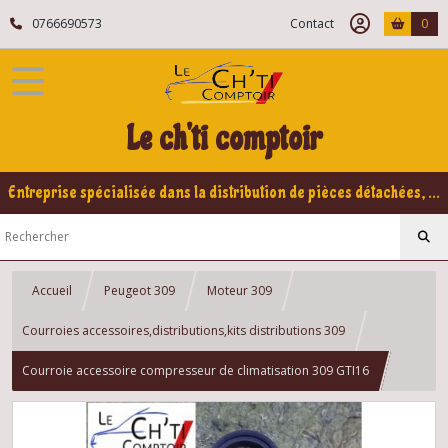
0766690573
Contact
0
Le ch'ti comptoir
Entreprise spécialisée dans la distribution de pièces détachées, refabrication pour voitures Yountimers Peugeot 205 GTI, 309 GTI - GTI16
Accueil
Peugeot 309
Moteur 309
Courroies accessoires,distributions,kits distributions 309
Courroie accessoire compresseur de climatisation 309 GTI16