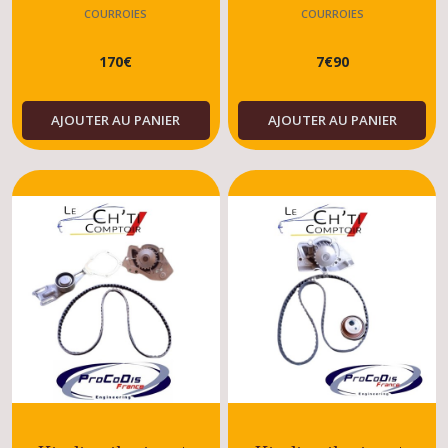
Peugeot 309 GTI 16
assistée Peugeot 309
COURROIES
COURROIES
ACCESSOIRES,DISTRIBUTIONS,KITS
ACCESSOIRES,DISTRIBUTIONS,KITS
SRDT - TURBO
DISTRIBUTIONS 309
DISTRIBUTIONS 309
170
€
7
€
90
DIESEL - DIESEL
AJOUTER AU PANIER
AJOUTER AU PANIER