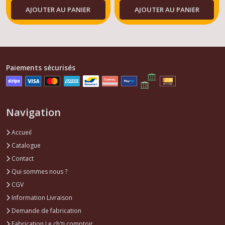
AJOUTER AU PANIER
AJOUTER AU PANIER
Modèles Essence
/Diesel
Paiements sécurisés
Navigation
Accueil
Catalogue
Contact
Qui sommes nous ?
CGV
Information Livraison
Demande de fabrication
Fabrication Le ch'ti comptoir