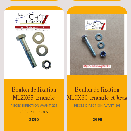
/Diesel
Boulon de fixation
Boulon de fixation
M12X65 triangle
M10X60 triangle et bras
Peugeot 205 GTI -
de suspension Peugeot
PIÈCES DIRECTION AVANT 205
PIÈCES DIRECTION AVANT 205
RALLYE - XS -
205 GTI - RALLYE -
RÉFÉRENCE : 12X65
2
€
90
2
€
90
DTRUBO - Essence
XS - DTRUBO -
/Diesel
JUNIOR - TOUS