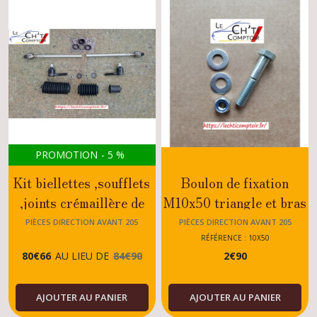
PROMOTION
-
5
%
Kit biellettes ,soufflets
Boulon de fixation
,joints crémaillère de
M10x50 triangle et bras
direction assistée
de suspension au pivot
PIÈCES DIRECTION AVANT 205
PIÈCES DIRECTION AVANT 205
Peugeot 205 GTI-
Peugeot 205 GTI -
RÉFÉRENCE : 10X50
80
€
66
AU LIEU DE
84
€
90
2
€
90
GTI16-TURBO
RALLYE - XS -
DIESEL-DIESEL-
DTRUBO - JUNIOR -
AJOUTER AU PANIER
AJOUTER AU PANIER
ESSENCE
TOUS Modèles Essence