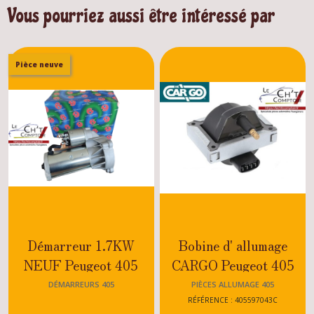
Vous pourriez aussi être intéressé par
Pièce neuve
Démarreur 1.7KW
Bobine d' allumage
NEUF Peugeot 405
CARGO Peugeot 405
SRDT - DIESEL - 1.8D
Moteur TU
DÉMARREURS 405
PIÈCES ALLUMAGE 405
- 1.9D - 1.9D - 1.6
RÉFÉRENCE : 405597043C