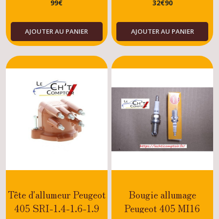
99
€
32
€
90
(XU5M)
AJOUTER AU PANIER
AJOUTER AU PANIER
Tête d'allumeur Peugeot
Bougie allumage
405 SRI-1.4-1.6-1.9
Peugeot 405 MI16