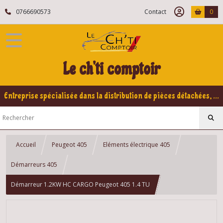
0766690573
Contact
0
Le ch'ti comptoir
Entreprise spécialisée dans la distribution de pièces détachées, refabrication pour voitures Yountimers Peugeot 205 GTI, 309 GTI - GTI16
Accueil
Peugeot 405
Eléments électrique 405
Démarreurs 405
Démarreur 1.2KW HC CARGO Peugeot 405 1.4 TU