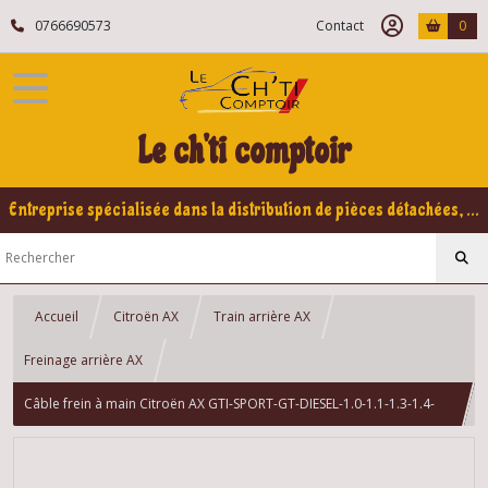
0766690573
Contact
0
Le ch'ti comptoir
Entreprise spécialisée dans la distribution de pièces détachées, refabrication pour voitures Yountimers Peugeot 205 GTI, 309 GTI - GTI16
Accueil
Citroën AX
Train arrière AX
Freinage arrière AX
Câble frein à main Citroën AX GTI-SPORT-GT-DIESEL-1.0-1.1-1.3-1.4-
1.5D-1.4D