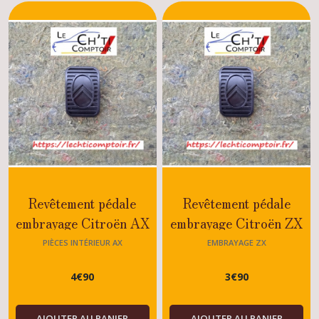
Revêtement pédale
Revêtement pédale
embrayage Citroën AX
embrayage Citroën ZX
GTI-SPORT-GT-Tous
2.0 16 -Tous modèles
PIÈCES INTÉRIEUR AX
EMBRAYAGE ZX
modèles ESSENCE et
essence - diesel
4
€
90
3
€
90
DIESEL
AJOUTER AU PANIER
AJOUTER AU PANIER