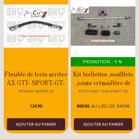
PROMOTION
-
5
%
Flexible de frein arrière
Kit biellettes ,soufflets
AX GTI- SPORT-GT-
,joints crémaillère de
DIESEL-1.0-1.3-1.4-
direction assistée
FREINAGE ARRIÈRE AX
PIÈCES DIRECTION AVANT 205
1.4D-1.5D
Peugeot 205 GTI-
12
€
90
80
€
66
AU LIEU DE
84
€
90
GTI16-TURBO
DIESEL-DIESEL-
AJOUTER AU PANIER
AJOUTER AU PANIER
ESSENCE