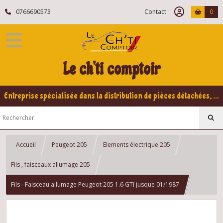
0766690573
Contact
0
Le ch'ti comptoir
Entreprise spécialisée dans la distribution de pièces détachées, refabrication pour voitures Yountimers Peugeot 205 GTI, 309 GTI - GTI16
Accueil
Peugeot 205
Elements électrique 205
Fils , faisceaux allumage 205
Fils - Faisceau allumage Peugeot 205 1.6 GTI jusque 01/1987