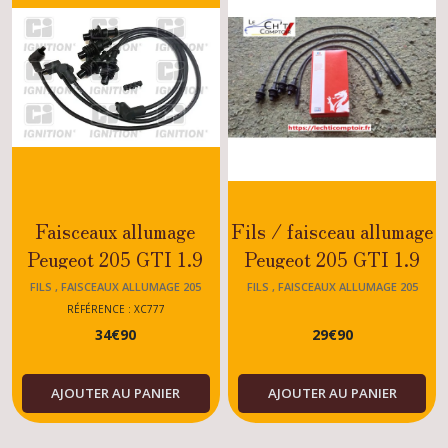
Faisceaux allumage
Fils / faisceau allumage
Peugeot 205 GTI 1.9
Peugeot 205 GTI 1.9
105
Avant 12.1990
FILS , FAISCEAUX ALLUMAGE 205
FILS , FAISCEAUX ALLUMAGE 205
RÉFÉRENCE : XC777
34
€
90
29
€
90
AJOUTER AU PANIER
AJOUTER AU PANIER