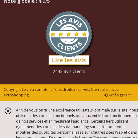
Note globale : 4,9/5
2443 avis clients
Copyright Le ch'ti comptoir. Tous droits réservés. Site réalisé avec
eProShopping
Accès gérant
Afin de vous offrir une expérience utilisateur optimale sur le site, nous
utilisons des cookies fonctionnels qui assurent le bon fonctionnement
de nos services et en mesurent l’audience. Certains tiers utilisent
également des cookies de suivi marketing sur le site pour vous
montrer des publicités personnalisées sur d’autres sites Web et dans
leurs applications. En cliquant sur le bouton “J’accepte” vous acceptez