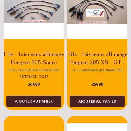
Fils - faisceaux allumage
Fils - faisceaux allumage
Peugeot 205 Sacré
Peugeot 205 XS - GT -
Numéro - Junior -1.0i -
JUNIOR - XW - XY
FILS , FAISCEAUX ALLUMAGE 205
FILS , FAISCEAUX ALLUMAGE 205
1.1i - 1.4i
RÉFÉRENCE : XC257
26
€
90
26
€
90
AJOUTER AU PANIER
AJOUTER AU PANIER