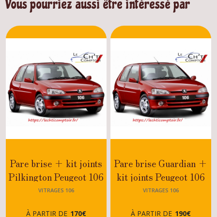
Vous pourriez aussi être intéressé par
Pare brise + kit joints
Pare brise Guardian +
Pilkington Peugeot 106
kit joints Peugeot 106
S16-XSI-XS-SPORT-
S16-XSI-XS-SPORT-
VITRAGES 106
VITRAGES 106
RALLYE-DIESEL-
RALLYE-DIESEL-
À PARTIR DE
170
€
À PARTIR DE
190
€