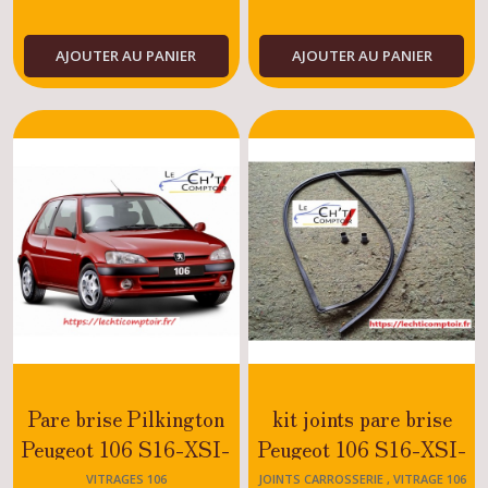
ESSENCE
ESSENCE
AJOUTER AU PANIER
AJOUTER AU PANIER
Pare brise Pilkington
kit joints pare brise
Peugeot 106 S16-XSI-
Peugeot 106 S16-XSI-
XS-SPORT-RALLYE-
XS-SPORT-RALLYE-
VITRAGES 106
JOINTS CARROSSERIE , VITRAGE 106