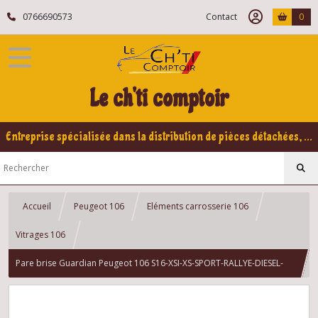
0766690573
Contact
0
Le ch'ti comptoir
Entreprise spécialisée dans la distribution de pièces détachées, refabrication pour voitures Yountimers Peugeot 205 GTI, 309 GTI - GTI16
Accueil
Peugeot 106
Eléments carrosserie 106
Vitrages 106
Pare brise Guardian Peugeot 106 S16-XSI-XS-SPORT-RALLYE-DIESEL-
ESSENCE