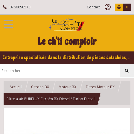
0766690573
Contact
0
Le ch'ti comptoir
Entreprise spécialisée dans la distribution de pièces détachées, refabrication pour voitures Yountimers Peugeot 205 GTI, 309 GTI - GTI16
Accueil
Citroën BX
Moteur BX
Filtres Moteur BX
Filtre a air PURFLUX Citroën BX Diesel / Turbo Diesel