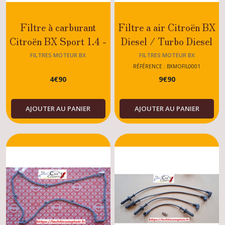
Filtre à carburant
Filtre a air Citroën BX
Citroën BX Sport 1.4 -
Diesel / Turbo Diesel
1.6 - 1.9
FILTRES MOTEUR BX
FILTRES MOTEUR BX
RÉFÉRENCE : BXMOFIL0001
4
€
90
9
€
90
AJOUTER AU PANIER
AJOUTER AU PANIER