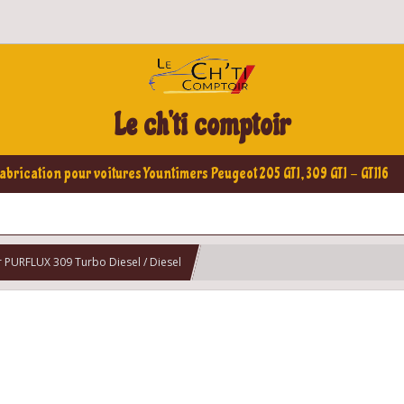
Le ch'ti comptoir
abrication pour voitures Yountimers Peugeot 205 GTI, 309 GTI - GTI16
air PURFLUX 309 Turbo Diesel / Diesel