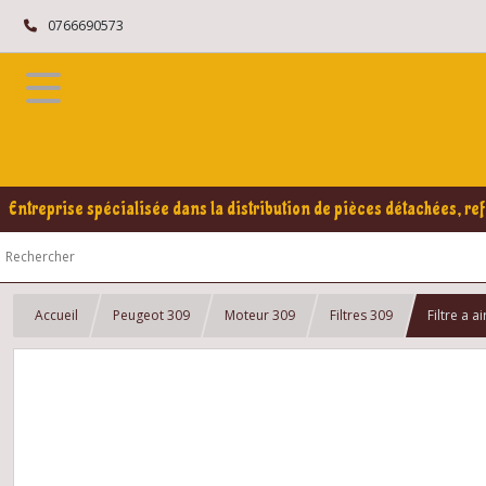
0766690573
Entreprise spécialisée dans la distribution de pièces détachées, ref
Accueil
Peugeot 309
Moteur 309
Filtres 309
Filtre a 