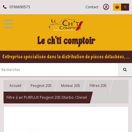
0766690573
Contact
0
Le ch'ti comptoir
Entreprise spécialisée dans la distribution de pièces détachées, refabrication pour voitures Yountimers Peugeot 205 GTI, 309 GTI - GTI16
Accueil
Peugeot 205
Moteur 205
Filtres 205
Filtre à air PURFLUX Peugeot 205 Dturbo / Diesel