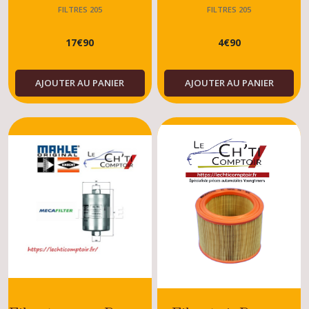
(sauf TU24 RALLYE)
- GT - TU - XY - XW -
FILTRES 205
FILTRES 205
jusqu'à 06/1991
XV
17
€
90
4
€
90
AJOUTER AU PANIER
AJOUTER AU PANIER