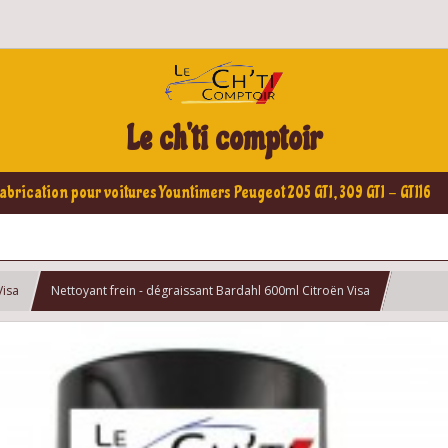
Le ch'ti comptoir
abrication pour voitures Yountimers Peugeot 205 GTI, 309 GTI - GTI16
Visa
Nettoyant frein - dégraissant Bardahl 600ml Citroën Visa