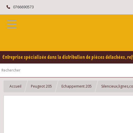
0766690573
Entreprise spécialisée dans la distribution de pièces détachées, ref
Accueil
Peugeot 205
Echappement 205
Silencieux,lignes,c