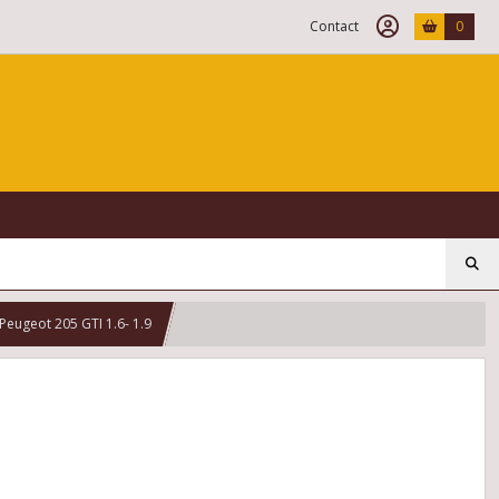
Contact
0
) Peugeot 205 GTI 1.6- 1.9