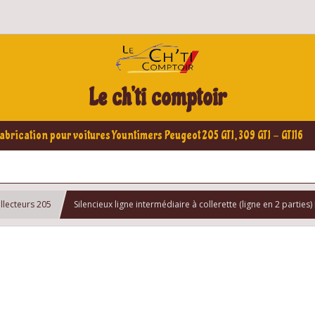
Le ch'ti comptoir
abrication pour voitures Yountimers Peugeot 205 GTI, 309 GTI - GTI16
ollecteurs 205
Silencieux ligne intermédiaire à collerette (ligne en 2 parties