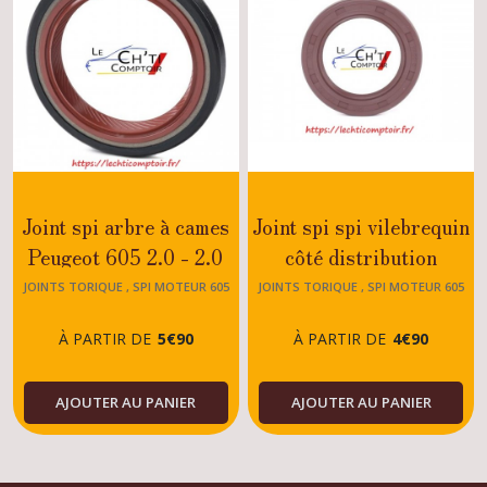
Joint spi arbre à cames
Joint spi spi vilebrequin
Peugeot 605 2.0 - 2.0
côté distribution
TURBO - 2.0 16V -
Peugeot 605 3.0 - 3.0V6
JOINTS TORIQUE , SPI MOTEUR 605
JOINTS TORIQUE , SPI MOTEUR 605
XU10
- 2.0 - 2.0 TURBO - 2.0
À PARTIR DE
5
€
90
À PARTIR DE
4
€
90
16V - 2.1TD - 2.1 TD12
AJOUTER AU PANIER
AJOUTER AU PANIER