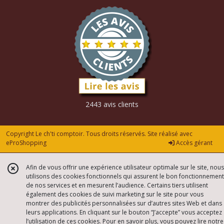
2443 avis clients
Copyright Le ch'ti comptoir. Tous droits réservés. Site réalisé avec
eProShopping
Accès gérant
Afin de vous offrir une expérience utilisateur optimale sur le site, nous
utilisons des cookies fonctionnels qui assurent le bon fonctionnement
de nos services et en mesurent l’audience. Certains tiers utilisent
également des cookies de suivi marketing sur le site pour vous
montrer des publicités personnalisées sur d’autres sites Web et dans
leurs applications. En cliquant sur le bouton “J’accepte” vous acceptez
l’utilisation de ces cookies. Pour en savoir plus, vous pouvez lire notre