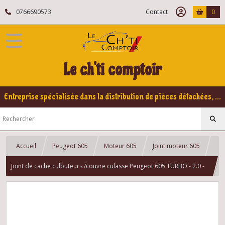
0766690573
Contact
0
Le ch'ti comptoir
Entreprise spécialisée dans la distribution de pièces détachées, refabrication pour voitures Yountimers Peugeot 205 GTI, 309 GTI - GTI16
Accueil
Peugeot 605
Moteur 605
Joint moteur 605
Joint de cache culbuteurs /couvre culasse Peugeot 605 TURBO - 2.0 -
XU10