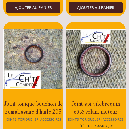
AJOUTER AU PANIER
AJOUTER AU PANIER
Joint torique bouchon de
Joint spi vilebrequin
remplissage d'huile 205
côté volant moteur
GTI / CTI
Peugeot 205
JOINTS TORIQUE , SPI ACCESSOIRES
JOINTS TORIQUE , SPI ACCESSOIRES
MOTEUR 205
MOTEUR 205
GTI/DIESEL/DTRUBO
RÉFÉRENCE : 205MOTJO1