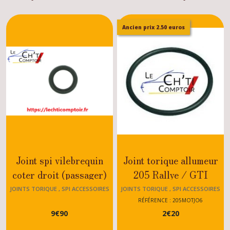
Ancien prix 2.50 euros
Joint spi vilebrequin
Joint torique allumeur
coter droit (passager)
205 Rallye / GTI
Peugeot 205 MOTEUR
JOINTS TORIQUE , SPI ACCESSOIRES
JOINTS TORIQUE , SPI ACCESSOIRES
MOTEUR 205
MOTEUR 205
XY - XW- XV - GT -XS
RÉFÉRENCE : 205MOTJO6
9
€
90
2
€
20