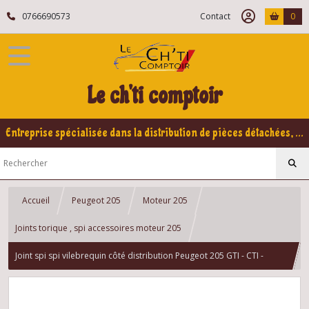
0766690573
Contact
0
Le ch'ti comptoir
Entreprise spécialisée dans la distribution de pièces détachées, refabrication pour voitures Yountimers Peugeot 205 GTI, 309 GTI - GTI16
Accueil
Peugeot 205
Moteur 205
Joints torique , spi accessoires moteur 205
Joint spi spi vilebrequin côté distribution Peugeot 205 GTI - CTI -
DTURBO - 1.6 - 1.7 - 1.9 - MOTEUR ESSENCE - DIESEL - XU