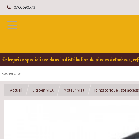
0766690573
Entreprise spécialisée dans la distribution de pièces détachées, ref
Accueil
Citroën VISA
Moteur Visa
Joints torique , spi acces