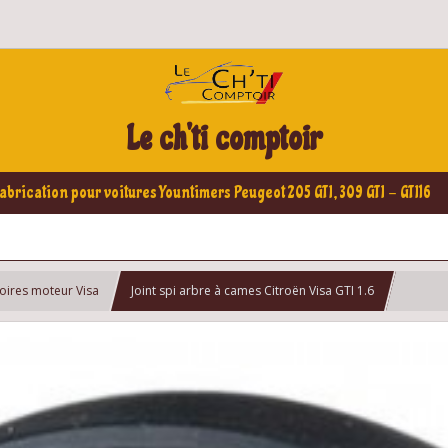
Le ch'ti comptoir
abrication pour voitures Yountimers Peugeot 205 GTI, 309 GTI - GTI16
soires moteur Visa
Joint spi arbre à cames Citroën Visa GTI 1.6