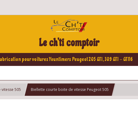
Le ch'ti comptoir
abrication pour voitures Yountimers Peugeot 205 GTI, 309 GTI - GTI16
e vitesse 505
Biellette courte boite de vitesse Peugeot 505