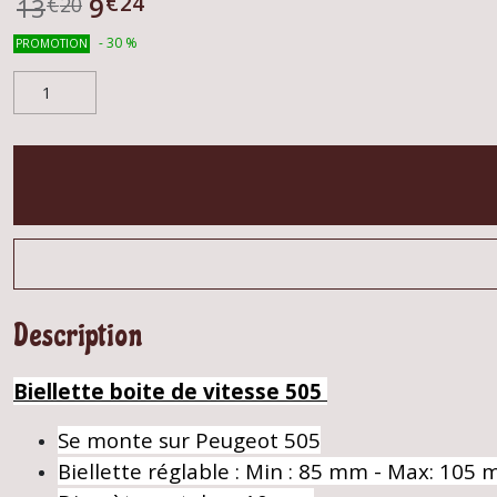
€
24
9
13
€
20
-
30
%
PROMOTION
Description
Biellette boite de vitesse 505
Se monte sur Peugeot 505
Biellette réglable : Min : 85 mm - Max: 105