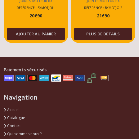
GTI/GTI16/1.9/1.6
GTI/GTI16/1.9/1.6
JOINTS MOTEUR BX
JOINTS MOTEUR BX
RÉFÉRENCE : BXMOTJOI1
RÉFÉRENCE : BXMOTJOI2
20
€
90
21
€
90
AJOUTER AU PANIER
PLUS DE DÉTAILS
Paiements sécurisés
Navigation
Accueil
Catalogue
Contact
Qui sommes nous ?