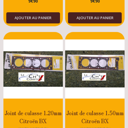
9
€
90
9
€
90
1.7 - 1.8 - 1.9
AJOUTER AU PANIER
AJOUTER AU PANIER
Joint de culasse 1.20mm
Joint de culasse 1.50mm
Citroën BX
Citroën BX