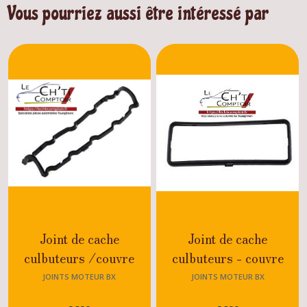
Vous pourriez aussi être intéressé par
Joint de cache
Joint de cache
culbuteurs /couvre
culbuteurs - couvre
culasse Citroën BX
culasse Citroën BX
JOINTS MOTEUR BX
JOINTS MOTEUR BX
Diesel - Turbo Diesel
Moteur TU