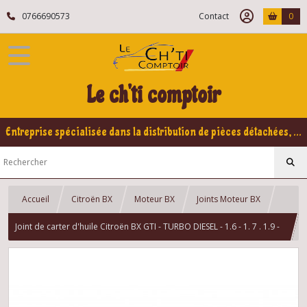
0766690573
Contact
0
Le ch'ti comptoir
Entreprise spécialisée dans la distribution de pièces détachées, refabrication pour voitures Yountimers Peugeot 205 GTI, 309 GTI - GTI16
Accueil
Citroën BX
Moteur BX
Joints Moteur BX
Joint de carter d'huile Citroën BX GTI - TURBO DIESEL - 1.6 - 1. 7 . 1.9 -
Essence - Diesel