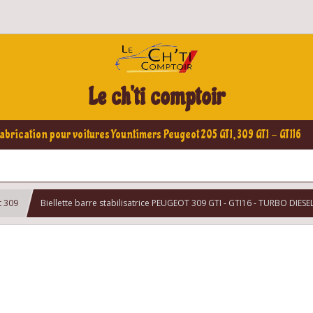
Le ch'ti comptoir
abrication pour voitures Yountimers Peugeot 205 GTI, 309 GTI - GTI16
t 309
Biellette barre stabilisatrice PEUGEOT 309 GTI - GTI16 - TURBO DIESE