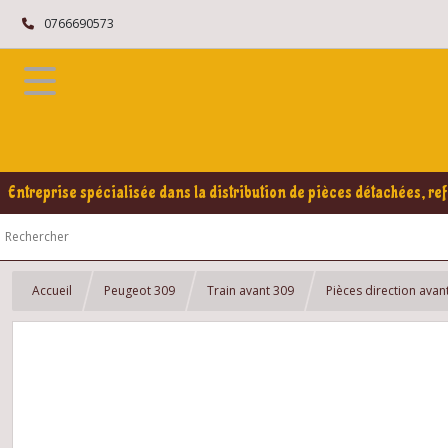
0766690573
Entreprise spécialisée dans la distribution de pièces détachées, ref
Accueil
Peugeot 309
Train avant 309
Pièces direction avan