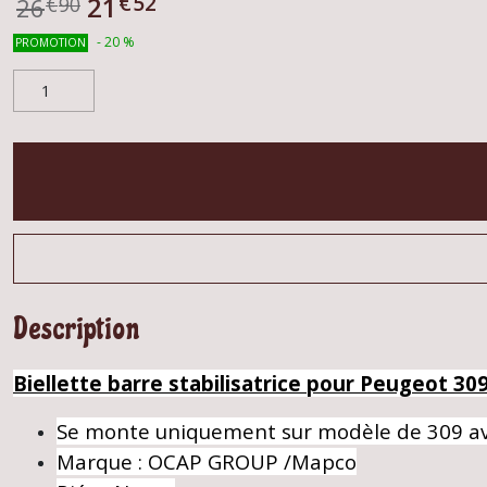
€
52
21
26
€
90
-
20
%
PROMOTION
Description
Biellette barre stabilisatrice pour Peugeot 30
Se monte uniquement sur modèle de 309 ave
Marque : OCAP GROUP /Mapco