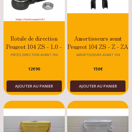
Rotule de direction
Amortisseurs avant
Peugeot 104 ZS - 1.0 -
Peugeot 104 ZS - Z - ZA
1.1 - 1.2 - 1.4 - Tous
- ZL - ZR - GLS - GL6
PIÈCES DIRECTION AVANT 104
AMORTISSEURS AVANT 104
modèles
- S
12
€
90
150
€
AJOUTER AU PANIER
AJOUTER AU PANIER