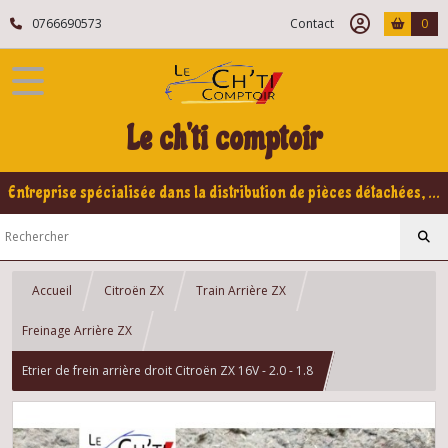
0766690573
Contact
0
Le ch'ti comptoir
Entreprise spécialisée dans la distribution de pièces détachées, refabrication pour voitures Yountimers Peugeot 205 GTI, 309 GTI - GTI16
Accueil
Citroën ZX
Train Arrière ZX
Freinage Arrière ZX
Etrier de frein arrière droit Citroën ZX 16V - 2.0 - 1.8