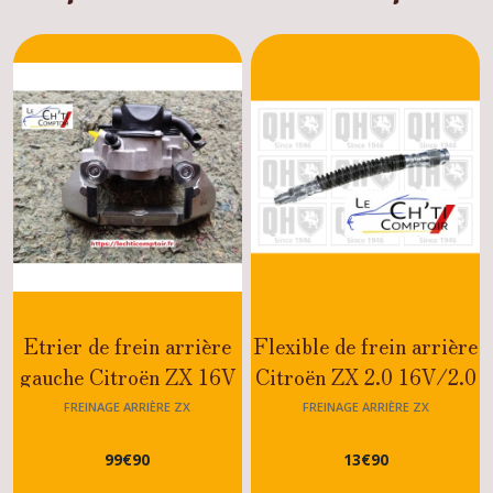
Etrier de frein arrière
Flexible de frein arrière
gauche Citroën ZX 16V
Citroën ZX 2.0 16V/2.0
- 2.0 - 1.8
8s /1.9i
FREINAGE ARRIÈRE ZX
FREINAGE ARRIÈRE ZX
99
€
90
13
€
90