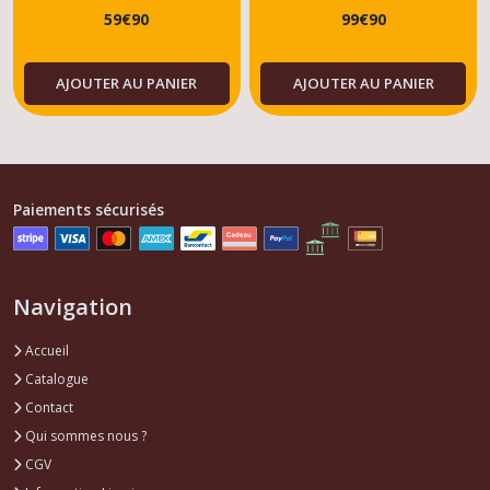
59
€
90
99
€
90
- Tous modèles
AJOUTER AU PANIER
AJOUTER AU PANIER
Paiements sécurisés
Navigation
Accueil
Catalogue
Contact
Qui sommes nous ?
CGV