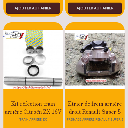
AJOUTER AU PANIER
AJOUTER AU PANIER
Kit réfection train
Etrier de frein arrière
arrière Citroën ZX 16V
droit Renault Super 5
- VOLCANE - DTURBO
GT TURBO
TRAIN ARRIÈRE ZX
FREINAGE ARRIÈRE RENAULT SUPER 5
- DIESEL - ESSENCE