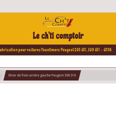
Le ch'ti comptoir
abrication pour voitures Yountimers Peugeot 205 GTI, 309 GTI - GTI16
6
Etrier de frein arrière gauche Peugeot 306 S16