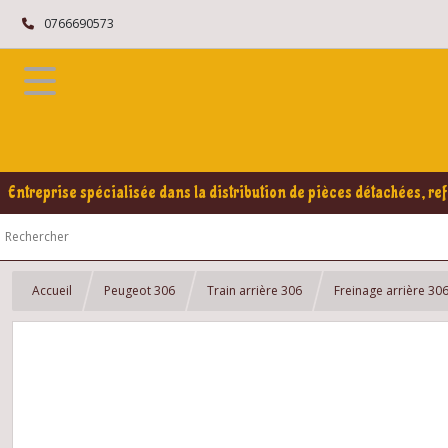
0766690573
Entreprise spécialisée dans la distribution de pièces détachées, ref
Accueil
Peugeot 306
Train arrière 306
Freinage arrière 30