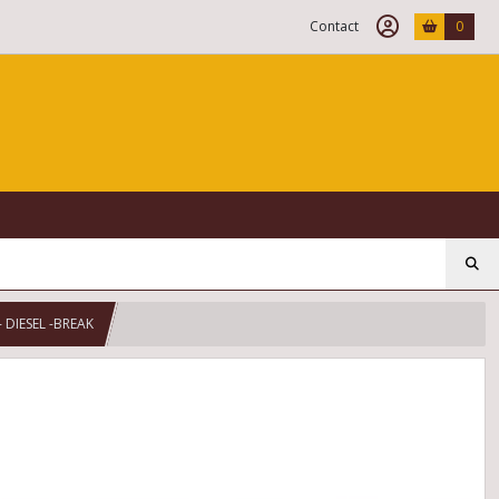
Contact
0
- DIESEL -BREAK