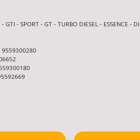
 - GTI - SPORT - GT - TURBO DIESEL - ESSENCE - D
 - 9559300280
606652
 9559300180
 95592669