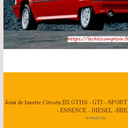
Joint de lunette Citroën BX GTI16 - GTI - SPO
- ESSENCE - DIESEL -BR
VITRAGES BX