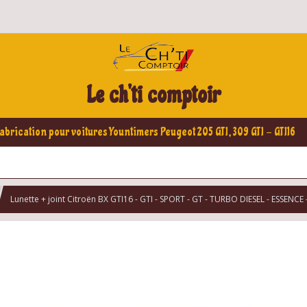
Le ch'ti comptoir
abrication pour voitures Yountimers Peugeot 205 GTI, 309 GTI - GTI16
Lunette + joint Citroën BX GTI16 - GTI - SPORT - GT - TURBO DIESEL - ESSENCE 