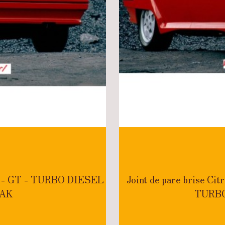
RT - GT - TURBO DIESEL
Joint de pare brise 
EAK
TURBO