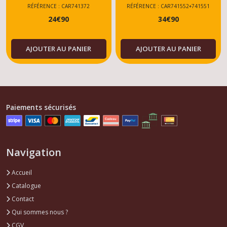
RALLYE - XS -
GTI - CTI - RALLYE -
RÉFÉRENCE : CAR741372
RÉFÉRENCE : CAR741552+741551
24
€
90
34
€
90
DTURBO - MONTAGE
XS - DTURBO - TOUS
TOUS MODELES
MODELES
AJOUTER AU PANIER
AJOUTER AU PANIER
Paiements sécurisés
Navigation
Accueil
Catalogue
Contact
Qui sommes nous ?
CGV