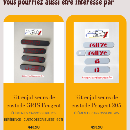
Vous pourriez aussi être intéressé par
Kit enjoliveurs de
Kit enjoliveurs de
custode GRIS Peugeot
custode Peugeot 205
205 GTI 1.9
Rallye
ÉLÉMENTS CARROSSERIE 205
ÉLÉMENTS CARROSSERIE 205
RÉFÉRENCE : CUSTODESGRISLISSE1.9GTI
44
€
90
49
€
90