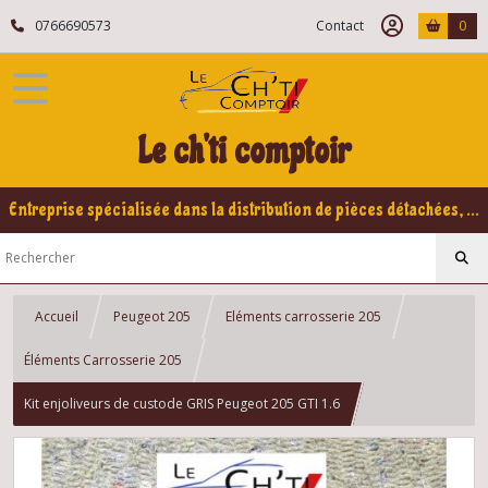
0766690573
Contact
0
Le ch'ti comptoir
Entreprise spécialisée dans la distribution de pièces détachées, refabrication pour voitures Yountimers Peugeot 205 GTI, 309 GTI - GTI16
Accueil
Peugeot 205
Eléments carrosserie 205
Éléments Carrosserie 205
Kit enjoliveurs de custode GRIS Peugeot 205 GTI 1.6