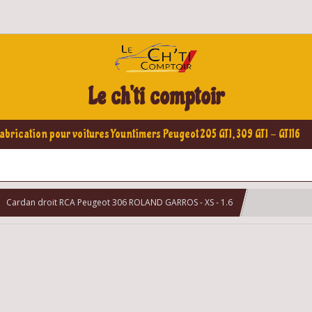
Le ch'ti comptoir
abrication pour voitures Yountimers Peugeot 205 GTI, 309 GTI - GTI16
Cardan droit RCA Peugeot 306 ROLAND GARROS - XS - 1.6