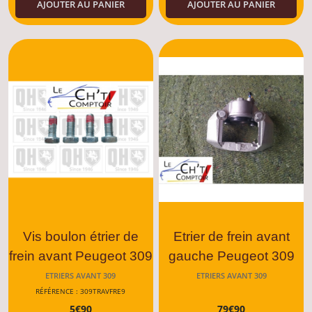
AJOUTER AU PANIER
AJOUTER AU PANIER
Vis boulon étrier de
Etrier de frein avant
frein avant Peugeot 309
gauche Peugeot 309
GTI/GTI16/TOUS
ETRIERS AVANT 309
ETRIERS AVANT 309
RÉFÉRENCE : 309TRAVFRE9
MODELES
5
€
90
79
€
90