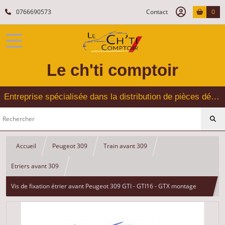
0766690573
Contact
0
Le ch'ti comptoir
Entreprise spécialisée dans la distribution de pièces détachées, refabrication pour voitures Yountimers Peugeot 205 GTI, 309 GTI - GTI16
Accueil
Peugeot 309
Train avant 309
Etriers avant 309
Vis de fixation étrier avant Peugeot 309 GTI - GTI16 - GTX montage
GIRLING - LUCAS