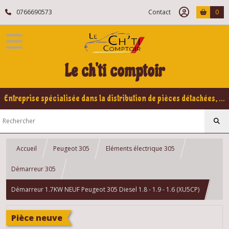
0766690573
Contact
0
Le ch'ti comptoir
Entreprise spécialisée dans la distribution de pièces détachées, refabrication pour voitures Yountimers Peugeot 205 GTI, 309 GTI - GTI16
Accueil
Peugeot 305
Eléments électrique 305
Démarreur 305
Démarreur 1.7KW NEUF Peugeot 305 Diesel 1.8 - 1.9 - 1.6 (XU5CP)
Pièce neuve