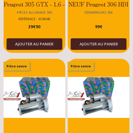
Peugeot 305 GTX - 1.6 -
NEUF Peugeot 306 HDI
1.9 - 1.4 - 1.1 - 1.0 - WY
- DTURBO - DT -
PIÈCES ALLUMAGE 305
DÉMARREURS 306
- XW - XV - XU
DIESEL - 2.0 - 1.9
RÉFÉRENCE : XIC8048
39
€
90
99
€
AJOUTER AU PANIER
AJOUTER AU PANIER
Pièce neuve
Pièce neuve