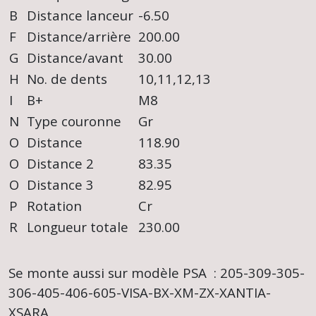
B
Distance lanceur
-6.50
F
Distance/arrière
200.00
G
Distance/avant
30.00
H
No. de dents
10,11,12,13
I
B+
M8
N
Type couronne
Gr
O
Distance
118.90
O
Distance 2
83.35
O
Distance 3
82.95
P
Rotation
Cr
R
Longueur totale
230.00
Se monte aussi sur modèle PSA : 205-309-305-
306-405-406-605-VISA-BX-XM-ZX-XANTIA-
XSARA