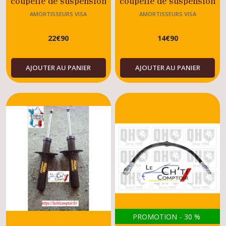
SNR Citroën Visa
Citroën Visa
AMORTISSEURS VISA
AMORTISSEURS VISA
GTI/CHRONO/DIESEL/ESSENCE/TOUS
GTI/CHRONO/DIESEL
22
€
90
14
€
90
MODELES
MODELES
AJOUTER AU PANIER
AJOUTER AU PANIER
PROMOTION
-
30
%