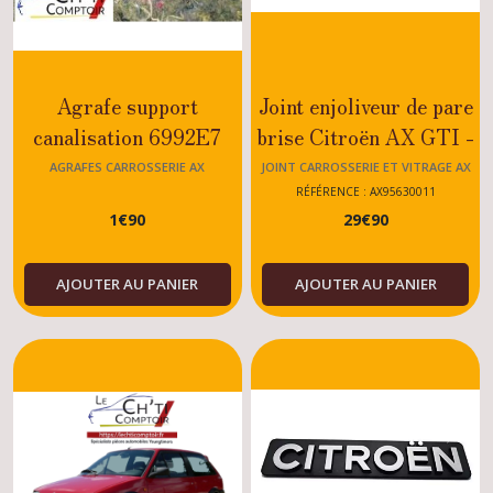
Agrafe support
Joint enjoliveur de pare
canalisation 6992E7
brise Citroën AX GTI -
Citroën AX GTI
SPORT - GT - DISEL -
AGRAFES CARROSSERIE AX
JOINT CARROSSERIE ET VITRAGE AX
/SPORT/GT/DISEL
ESSENCE
RÉFÉRENCE : AX95630011
1
€
90
29
€
90
AJOUTER AU PANIER
AJOUTER AU PANIER