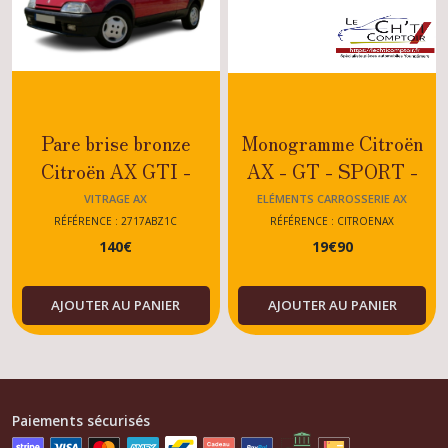
Pare brise bronze
Monogramme Citroën
Citroën AX GTI -
AX - GT - SPORT -
SPORT - GT -
TOUS MODELES
VITRAGE AX
ELÉMENTS CARROSSERIE AX
ESSENCE - DIESEL -
RÉFÉRENCE : 2717ABZ1C
RÉFÉRENCE : CITROENAX
140
€
19
€
90
TOUS MODELES
AJOUTER AU PANIER
AJOUTER AU PANIER
Paiements sécurisés