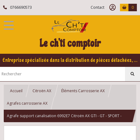
0766690573
Contact
0
Le ch'ti comptoir
Entreprise spécialisée dans la distribution de pièces détachées, refabrication pour voitures Yountimers Peugeot 205 GTI, 309 GTI - GTI16
Accueil
Citroën AX
Éléments Carrosserie AX
Agrafes carrosserie AX
Agrafe support canalisation 6992E7 Citroën AX GTI - GT - SPORT -
DIESEL - ESSENCE