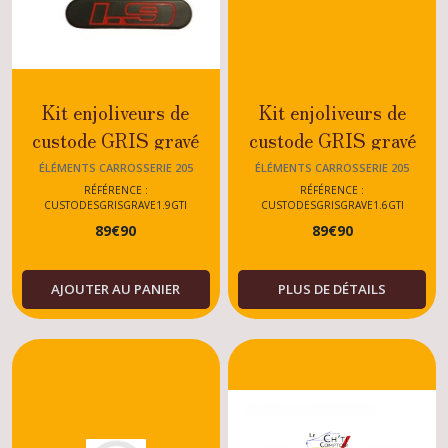
Kit enjoliveurs de
Kit enjoliveurs de
custode GRIS gravé
custode GRIS gravé
Peugeot 205 GTI 1.9
Peugeot 205 GTI 1.6
ÉLÉMENTS CARROSSERIE 205
ÉLÉMENTS CARROSSERIE 205
RÉFÉRENCE :
RÉFÉRENCE :
CUSTODESGRISGRAVE1.9GTI
CUSTODESGRISGRAVE1.6GTI
89
€
90
89
€
90
AJOUTER AU PANIER
PLUS DE DÉTAILS