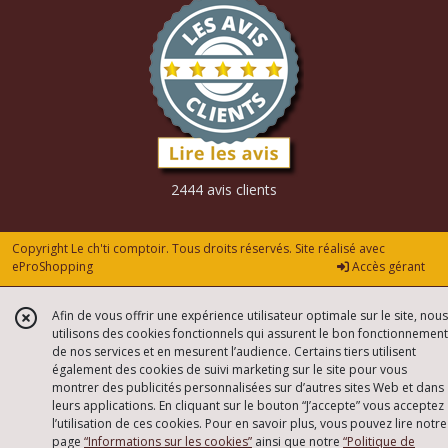
2444 avis clients
Copyright Le ch'ti comptoir. Tous droits réservés. Site réalisé avec
eProShopping
Accès gérant
Afin de vous offrir une expérience utilisateur optimale sur le site, nous
utilisons des cookies fonctionnels qui assurent le bon fonctionnement
de nos services et en mesurent l’audience. Certains tiers utilisent
également des cookies de suivi marketing sur le site pour vous
montrer des publicités personnalisées sur d’autres sites Web et dans
leurs applications. En cliquant sur le bouton “J’accepte” vous acceptez
l’utilisation de ces cookies. Pour en savoir plus, vous pouvez lire notre
page
“Informations sur les cookies”
ainsi que notre
“Politique de