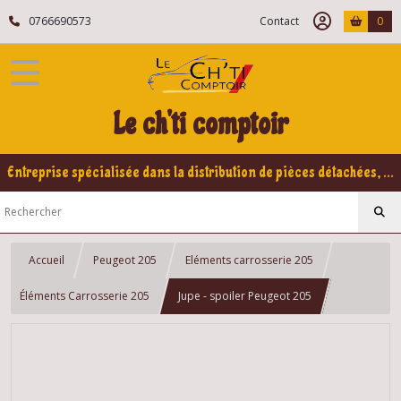
0766690573
Contact
0
Le ch'ti comptoir
Entreprise spécialisée dans la distribution de pièces détachées, refabrication pour voitures Yountimers Peugeot 205 GTI, 309 GTI - GTI16
Accueil
Peugeot 205
Eléments carrosserie 205
Éléments Carrosserie 205
Jupe - spoiler Peugeot 205