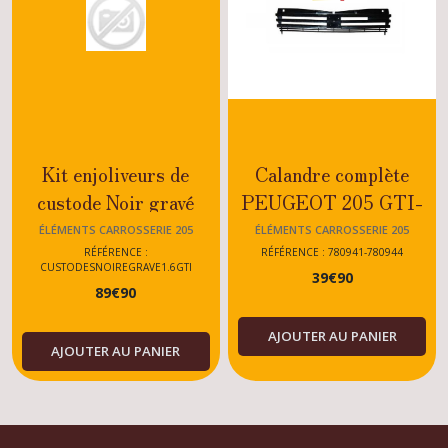
Kit enjoliveurs de
Calandre complète
custode Noir gravé
PEUGEOT 205 GTI-
Peugeot 205 GTI 1.6
CTI-RALLYE-XS-GT-
ÉLÉMENTS CARROSSERIE 205
ÉLÉMENTS CARROSSERIE 205
DIESEL-ESSENCE
RÉFÉRENCE :
RÉFÉRENCE : 780941-780944
CUSTODESNOIREGRAVE1.6GTI
39
€
90
89
€
90
AJOUTER AU PANIER
AJOUTER AU PANIER