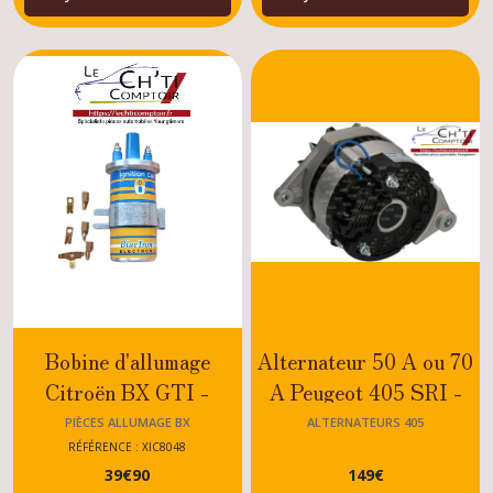
Bobine d'allumage
Alternateur 50 A ou 70
Citroën BX GTI -
A Peugeot 405 SRI -
SPORT - 1.1 - .1.4 - 1.6
MI16 - TURBO
PIÈCES ALLUMAGE BX
ALTERNATEURS 405
-1.9
DIESEL - MOTEUR XU
RÉFÉRENCE : XIC8048
39
€
90
149
€
DIESEL OU DIESEL