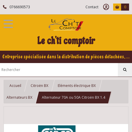
0766690573
Contact
0
Le ch'ti comptoir
Entreprise spécialisée dans la distribution de pièces détachées, refabrication pour voitures Yountimers Peugeot 205 GTI, 309 GTI - GTI16
Accueil
Citroën BX
Eléments électrique BX
Alternateurs BX
Alternateur 70A ou 50A Citroën BX 1.4