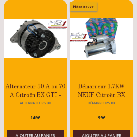
Pièce neuve
Alternateur 50 A ou 70
Démarreur 1.7KW
A Citroën BX GTI -
NEUF Citroën BX
GTI16 - TURBO
TRUBO DIESEL -
ALTERNATEURS BX
DÉMARREURS BX
DIESEL - MOTEUR XU
DIESEL - 1.7 - 1.9
149
€
99
€
DIESEL OU DIESEL
AJOUTER AU PANIER
AJOUTER AU PANIER