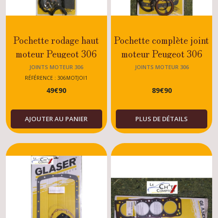
Pochette rodage haut
Pochette complète joint
moteur Peugeot 306
moteur Peugeot 306
Diesel XUD7 / XUD9
1.7/1.8/1.9/Diesel
JOINTS MOTEUR 306
JOINTS MOTEUR 306
RÉFÉRENCE : 306MOTJOI1
49
€
90
89
€
90
AJOUTER AU PANIER
PLUS DE DÉTAILS