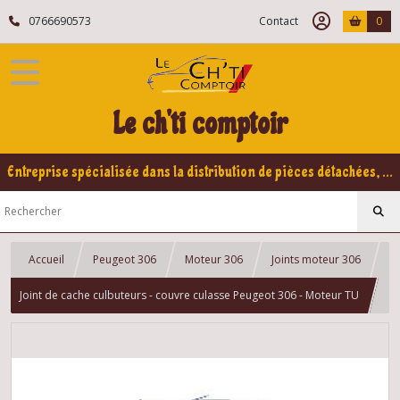
0766690573
Contact
0
Le ch'ti comptoir
Entreprise spécialisée dans la distribution de pièces détachées, refabrication pour voitures Yountimers Peugeot 205 GTI, 309 GTI - GTI16
Accueil
Peugeot 306
Moteur 306
Joints moteur 306
Joint de cache culbuteurs - couvre culasse Peugeot 306 - Moteur TU