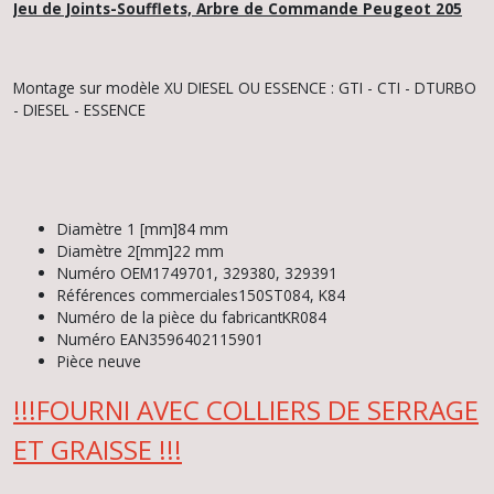
Jeu de Joints-Soufflets, Arbre de Commande Peugeot 205
Montage sur modèle XU DIESEL OU ESSENCE : GTI - CTI - DTURBO
- DIESEL - ESSENCE
Diamètre 1 [mm]
84 mm
Diamètre 2[mm]
22 mm
Numéro OEM
1749701, 329380, 329391
Références commerciales
150ST084, K84
Numéro de la pièce du fabricant
KR084
Numéro EAN
3596402115901
Pièce neuve
!!!FOURNI AVEC COLLIERS DE SERRAGE
ET GRAISSE !!!