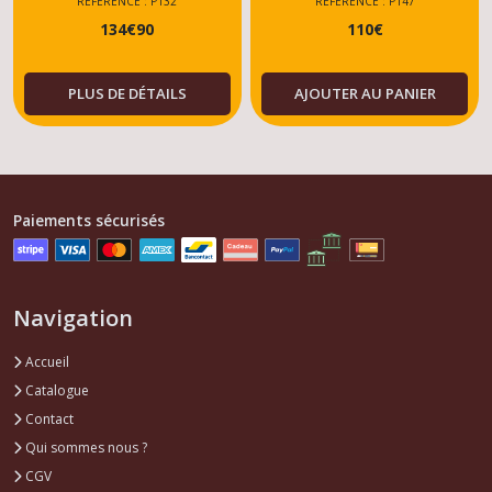
MOTEUR TU
RÉFÉRENCE : P132
RÉFÉRENCE : P147
134
€
90
110
€
PLUS DE DÉTAILS
AJOUTER AU PANIER
Paiements sécurisés
Navigation
Accueil
Catalogue
Contact
Qui sommes nous ?
CGV