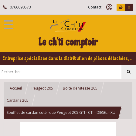
0766690573
Contact
0
Le ch'ti comptoir
Entreprise spécialisée dans la distribution de pièces détachées, refabrication pour voitures Yountimers Peugeot 205 GTI, 309 GTI - GTI16
Accueil
Peugeot 205
Boite de vitesse 205
Cardans 205
Soufflet de cardan coté roue Peugeot 205 GTI - CTI - DIESEL - XU