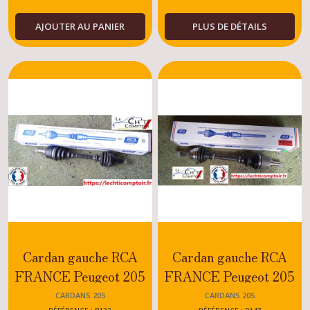
AJOUTER AU PANIER
PLUS DE DÉTAILS
Cardan gauche RCA
Cardan gauche RCA
FRANCE Peugeot 205
FRANCE Peugeot 205
GTI 1.9
RALLYE-XS-GT-
CARDANS 205
CARDANS 205