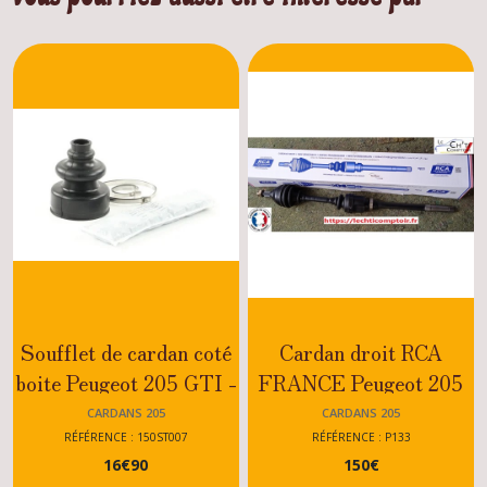
Soufflet de cardan coté
Cardan droit RCA
boite Peugeot 205 GTI -
FRANCE Peugeot 205
CTI - DIESEL - XU
GTI 1.9
CARDANS 205
CARDANS 205
RÉFÉRENCE : 150ST007
RÉFÉRENCE : P133
16
€
90
150
€