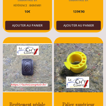
BX
TU
EMBRAYAGE BX
EMBRAYAGE BX
GTI/GTI16/SPORT/DIESEL
RÉFÉRENCE : BXBVEMB1
10
€
139
€
90
AJOUTER AU PANIER
AJOUTER AU PANIER
Revêtement pédale
Palier supérieur