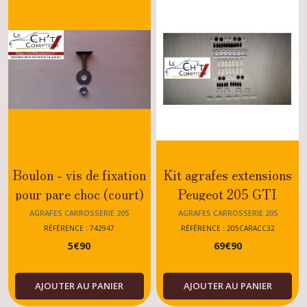
Boulon - vis de fixation
Kit agrafes extensions
pour pare choc (court)
Peugeot 205 GTI
Peugeot 205 Rallye -
AGRAFES CARROSSERIE 205
AGRAFES CARROSSERIE 205
GTI - CTI - TOUS
RÉFÉRENCE : 742947
RÉFÉRENCE : 205CARACC32
5
€
90
69
€
90
MODELES 742947
AJOUTER AU PANIER
AJOUTER AU PANIER