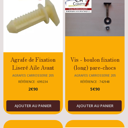
Agrafe de Fixation
Vis - boulon fixation
Liseré Aile Avant
(long) pare-chocs
Peugeot 205 GTI CTI -
742948 Peugeot 205
AGRAFES CARROSSERIE 205
AGRAFES CARROSSERIE 205
6992.34
Rallye - GTI - CTI - XS
RÉFÉRENCE : 699234
RÉFÉRENCE : 742948
2
€
90
5
€
90
- DTURBO - TOUS
MODELES
AJOUTER AU PANIER
AJOUTER AU PANIER