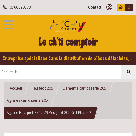
0766690573
Contact
0
Le ch'ti comptoir
Entreprise spécialisée dans la distribution de pièces détachées, refabrication pour voitures Yountimers Peugeot 205 GTI, 309 GTI - GTI16
Accueil
Peugeot 205
Eléments carrosserie 205
Agrafes carrosserie 205
Agrafe Becquet 8742.29 Peugeot 205 GTI Phase 2