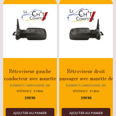
Rétroviseur gauche
Rétroviseur droit
conducteur avec manette
passager avec manette de
de réglage 205 Ph2
réglage 205 GTI/Diesel
ÉLÉMENTS CARROSSERIE 205
ÉLÉMENTS CARROSSERIE 205
RÉFÉRENCE : 8148A5
RÉFÉRENCE : 8148A3
39
€
90
39
€
90
AJOUTER AU PANIER
AJOUTER AU PANIER