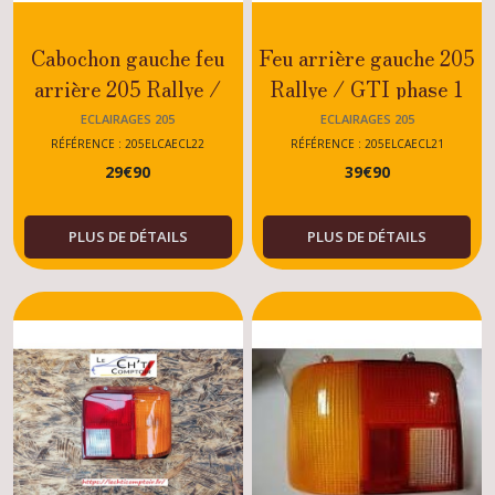
Cabochon gauche feu
Feu arrière gauche 205
arrière 205 Rallye /
Rallye / GTI phase 1
GTI phase 2
ECLAIRAGES 205
ECLAIRAGES 205
RÉFÉRENCE : 205ELCAECL22
RÉFÉRENCE : 205ELCAECL21
29
€
90
39
€
90
PLUS DE DÉTAILS
PLUS DE DÉTAILS