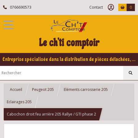
0766690573
Contact
0
Le ch'ti comptoir
Entreprise spécialisée dans la distribution de pièces détachées, refabrication pour voitures Yountimers Peugeot 205 GTI, 309 GTI - GTI16
Accueil
Peugeot 205
Eléments carrosserie 205
Eclairages 205
Cabochon droit feu arrière 205 Rallye / GTI phase 2