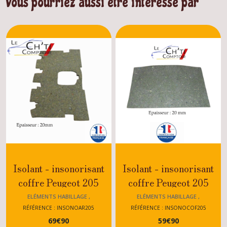
Vous pourriez aussi être intéressé par
Isolant - insonorisant
Isolant - insonorisant
coffre Peugeot 205
coffre Peugeot 205
GTI,Rallye,XS,CTI,Dturbo,Diesel,Essence.
GTI,Rallye,XS,CTI,Dturbo
ELÉMENTS HABILLAGE ,
ELÉMENTS HABILLAGE ,
INSONORISANT 205
INSONORISANT 205
RÉFÉRENCE : INSONOAR205
RÉFÉRENCE : INSONOCOF205
69
€
90
59
€
90