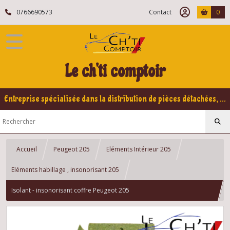
0766690573
Contact
0
Le ch'ti comptoir
Entreprise spécialisée dans la distribution de pièces détachées, refabrication pour voitures Yountimers Peugeot 205 GTI, 309 GTI - GTI16
Accueil
Peugeot 205
Eléments Intérieur 205
Eléments habillage , insonorisant 205
Isolant - insonorisant coffre Peugeot 205
GTI,Rallye,XS,CTI,Dturbo,Diesel,Essence..