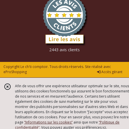
2443 avis clients
Copyright Le ch'ti comptoir. Tous droits réservés. Site réalisé avec
eProShopping
Accès gérant
Afin de vous offrir une expérience utilisateur optimale sur le site, nous
utilisons des cookies fonctionnels qui assurent le bon fonctionnement
de nos services et en mesurent l’audience. Certains tiers utilisent
également des cookies de suivi marketing sur le site pour vous
montrer des publicités personnalisées sur d’autres sites Web et dans
leurs applications. En cliquant sur le bouton “J’accepte” vous acceptez
l’utilisation de ces cookies. Pour en savoir plus, vous pouvez lire notre
page
“Informations sur les cookies”
ainsi que notre
“Politique de
confidentialité“
. Vous pouvez ajuster vos préférences
ici
.