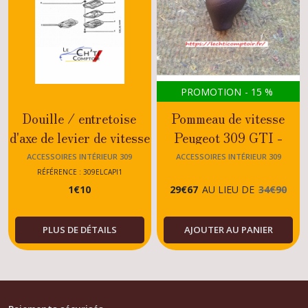
PROMOTION
-
15
%
Douille / entretoise
Pommeau de vitesse
d'axe de levier de vitesse
Peugeot 309 GTI -
Peugeot 309
GTI16 - DIESEL -
ACCESSOIRES INTÉRIEUR 309
ACCESSOIRES INTÉRIEUR 309
GTI/GTI16/TURBO
ESSENCE -TOUS
RÉFÉRENCE : 309ELCAPI1
1
€
10
29
€
67
AU LIEU DE
34
€
90
DIESEL/TOUS
MODELES
MODELES
PLUS DE DÉTAILS
AJOUTER AU PANIER