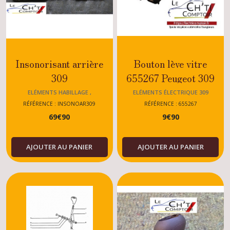
Insonorisant arrière
Bouton lève vitre
309
655267 Peugeot 309
GTI,GTI16,XS,GT,Diesel,Essence
GTI - GTI16 - TOUS
ELÉMENTS HABILLAGE ,
ELÉMENTS ÉLECTRIQUE 309
INSONORISANTS 309
MODELES
RÉFÉRENCE : INSONOAR309
RÉFÉRENCE : 655267
69
€
90
9
€
90
AJOUTER AU PANIER
AJOUTER AU PANIER