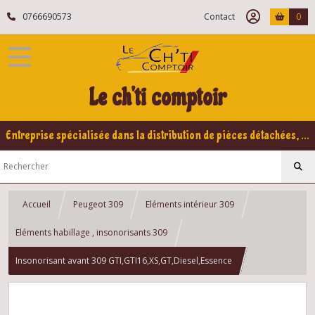
0766690573
Contact
0
Le ch'ti comptoir
Entreprise spécialisée dans la distribution de pièces détachées, refabrication pour voitures Yountimers Peugeot 205 GTI, 309 GTI - GTI16
Accueil
Peugeot 309
Eléments intérieur 309
Eléments habillage , insonorisants 309
Insonorisant avant 309 GTI,GTI16,XS,GT,Diesel,Essence