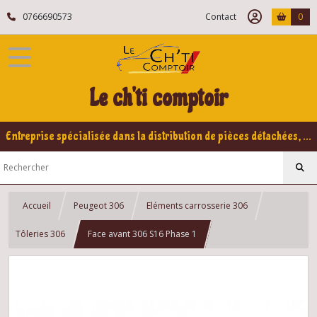
0766690573
Contact
0
Le ch'ti comptoir
Entreprise spécialisée dans la distribution de pièces détachées, refabrication pour voitures Yountimers Peugeot 205 GTI, 309 GTI - GTI16
Accueil
Peugeot 306
Eléments carrosserie 306
Tôleries 306
Face avant 306 S16 Phase 1