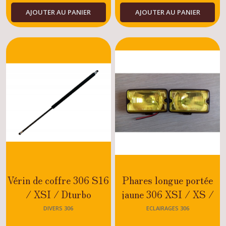
AJOUTER AU PANIER
AJOUTER AU PANIER
Vérin de coffre 306 S16
Phares longue portée
/ XSI / Dturbo
jaune 306 XSI / XS /
S16 / DTURBO
DIVERS 306
ECLAIRAGES 306