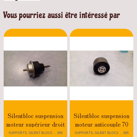
Vous pourriez aussi être intéressé par
Silentbloc suspension
Silentbloc suspension
moteur supérieur droit
moteur anticouple 70
309 GTI / GTI 16
mm inférieur droit 309
SUPPORTS, SILENT BLOCS ... 309
SUPPORTS, SILENT BLOCS ... 309