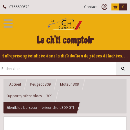
0766690573
Contact
0
Le ch'ti comptoir
Entreprise spécialisée dans la distribution de pièces détachées, refabrication pour voitures Yountimers Peugeot 205 GTI, 309 GTI - GTI16
Accueil
Peugeot 309
Moteur 309
Supports, silent blocs ... 309
Silentbloc berceau inférieur droit 309 GTI