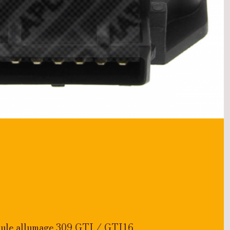
ule allumage 309 GTI / GTI16