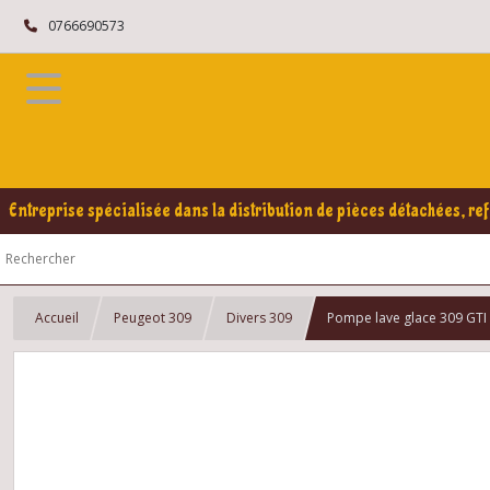
0766690573
Entreprise spécialisée dans la distribution de pièces détachées, ref
Accueil
Peugeot 309
Divers 309
Pompe lave glace 309 GTI 