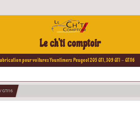
Le ch'ti comptoir
abrication pour voitures Yountimers Peugeot 205 GTI, 309 GTI - GTI16
/ GTI16